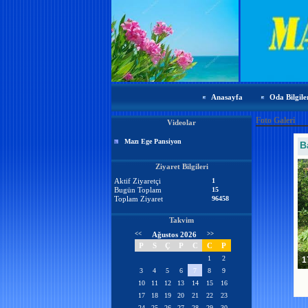
Anasayfa
Oda Bilgile
Foto Galeri
Videolar
Mazı Ege Pansiyon
B
Ziyaret Bilgileri
Aktif Ziyaretçi
1
Bugün Toplam
15
Toplam Ziyaret
96458
Takvim
<<
Ağustos 2026
>>
P
S
Ç
P
C
C
P
1
2
17
3
4
5
6
7
8
9
10
11
12
13
14
15
16
17
18
19
20
21
22
23
24
25
26
27
28
29
30