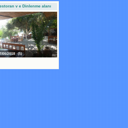
estoran v e Dinlenme alanı
/06/2018 (5)