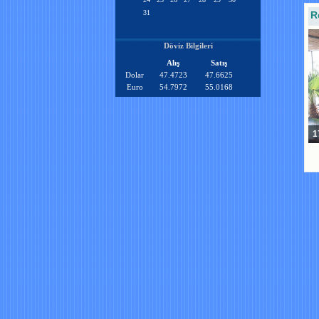
31
R
Döviz Bilgileri
Alış
Satış
Dolar
47.4723
47.6625
Euro
54.7972
55.0168
17