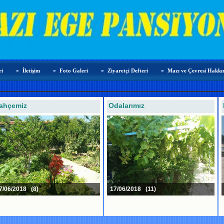
ri
İletişim
Foto Galeri
Ziyaretçi Defteri
Mazı ve Çevresi Hakkın
ahçemiz
Odalarımız
/06/2018 (8)
17/06/2018 (11)