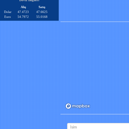
Döviz Bilgileri
Alış
Satış
Dolar
47.4723
47.6625
Euro
54.7972
55.0168