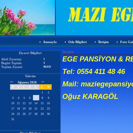
Anasayfa
Oda Bilgileri
İletişim
Foto Gal
İletişim
Ziyaret Bilgileri
EGE PANSİYON & 
Aktif Ziyaretçi
1
Bugün Toplam
3
Toplam Ziyaret
96359
Tel: 0554 411 48 46
Takvim
Mail: maziegepansi
<<
Ağustos 2026
>>
P
S
Ç
P
C
C
P
1
2
Oğuz KARAGÖL
3
4
5
6
7
8
9
10
11
12
13
14
15
16
17
18
19
20
21
22
23
24
25
26
27
28
29
30
31